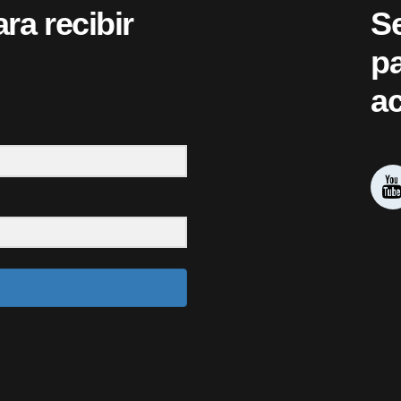
ara recibir
S
pa
ac