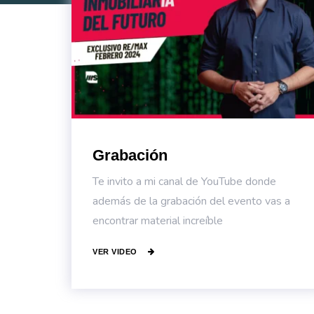
Grabación
Te invito a mi canal de YouTube donde
además de la grabación del evento vas a
encontrar material increíble
VER VIDEO