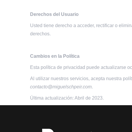
Derechos del Usuario
Usted tiene derecho a acceder, rectificar o eli
derechos.
Cambios en la Política
Esta política de privacidad puede actualizarse 
Al utilizar nuestros servicios, acepta nuestra po
contacto@miguelschpeir.com
.
Última actualización: Abril de 2023.